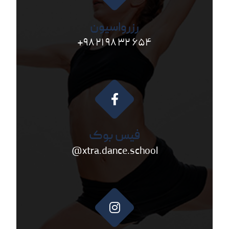
رزرواسیون
۶۵۴ ۳۲ ۹۸ ۲۱ ۹۸+
فیس بوک
xtra.dance.school@